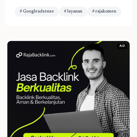
# Googleadsense
# layanan
# rajakomen
AD