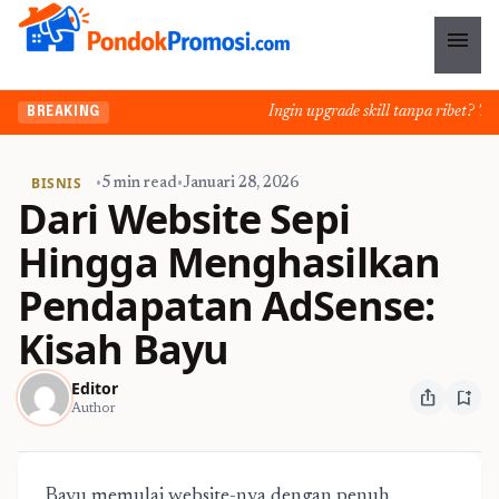
menu
Ingin upgrade skill tanpa ribet? Temuk
BREAKING
BISNIS
•
5 min read
•
Januari 28, 2026
Dari Website Sepi
Hingga Menghasilkan
Pendapatan AdSense:
Kisah Bayu
Editor
ios_share
bookmark_add
Author
Bayu memulai website-nya dengan penuh