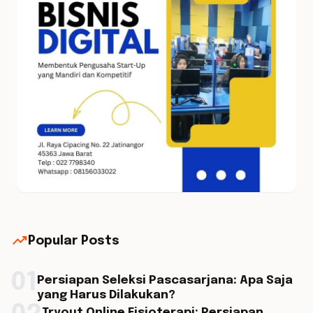
trending_up
Popular Posts
01
Persiapan Seleksi Pascasarjana: Apa Saja
yang Harus Dilakukan?
Tryout Online Fisioterapi: Persiapan