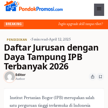
menu
Ingin upgrade skill tanpa ribet? Temu
BREAKING
PENDIDIKAN
•
5 min read
•
April 12, 2025
Daftar Jurusan dengan
Daya Tampung IPB
Terbanyak 2026
Editor
ios_share
bookmark_add
Author
Institut Pertanian Bogor (IPB) merupakan salah
satu perguruan tinggi terkemuka di Indonesia