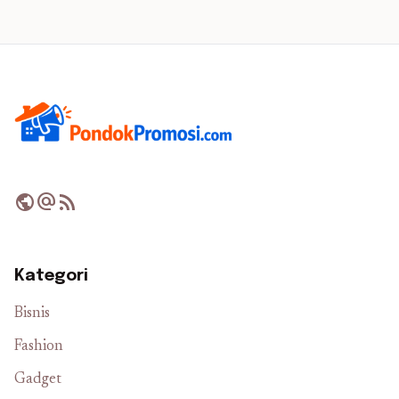
public
alternate_email
rss_feed
Kategori
Bisnis
Fashion
Gadget