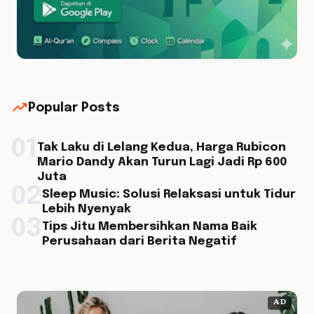
trending_up
Popular Posts
01
Tak Laku di Lelang Kedua, Harga Rubicon
Mario Dandy Akan Turun Lagi Jadi Rp 600
Juta
02
Sleep Music: Solusi Relaksasi untuk Tidur
Lebih Nyenyak
03
Tips Jitu Membersihkan Nama Baik
Perusahaan dari Berita Negatif
AD