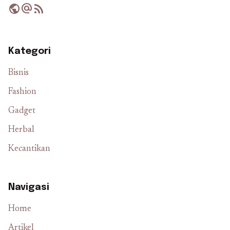
public
alternate_email
rss_feed
Kategori
Bisnis
Fashion
Gadget
Herbal
Kecantikan
Navigasi
Home
Artikel