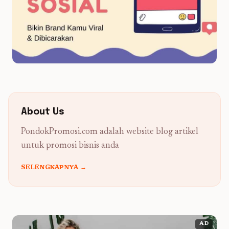
About Us
PondokPromosi.com adalah website blog artikel
untuk promosi bisnis anda
SELENGKAPNYA →
AD