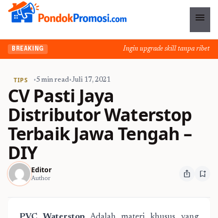
menu
Ingin upgrade skill tanpa ribet? Te
BREAKING
TIPS
•
5 min read
•
Juli 17, 2021
CV Pasti Jaya
Distributor Waterstop
Terbaik Jawa Tengah –
DIY
Editor
ios_share
bookmark_add
Author
PVC Waterstop
Adalah materi khusus yang