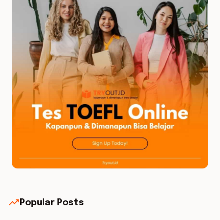
trending_up
Popular Posts