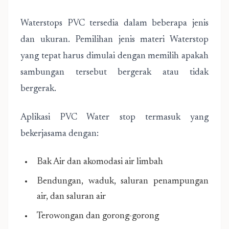
Waterstops PVC tersedia dalam beberapa jenis
dan ukuran. Pemilihan jenis materi Waterstop
yang tepat harus dimulai dengan memilih apakah
sambungan tersebut bergerak atau tidak
bergerak.
Aplikasi PVC Water stop termasuk yang
bekerjasama dengan:
Bak Air dan akomodasi air limbah
Bendungan, waduk, saluran penampungan
air, dan saluran air
Terowongan dan gorong-gorong