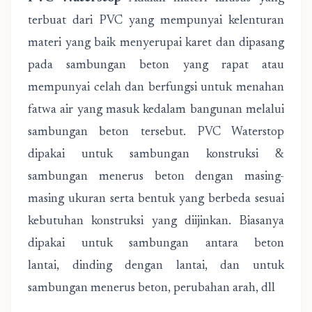
terbuat dari PVC yang mempunyai kelenturan
materi yang baik menyerupai karet dan dipasang
pada sambungan beton yang rapat atau
mempunyai celah dan berfungsi untuk menahan
fatwa air yang masuk kedalam bangunan melalui
sambungan beton tersebut. PVC Waterstop
dipakai untuk sambungan konstruksi &
sambungan menerus beton dengan masing-
masing ukuran serta bentuk yang berbeda sesuai
kebutuhan konstruksi yang diijinkan. Biasanya
dipakai untuk sambungan antara beton
lantai, dinding dengan lantai, dan untuk
sambungan menerus beton, perubahan arah, dll