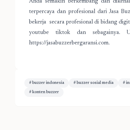
Anda semakin berkembang dan dikena
terpercaya dan profesional dari Jasa Bu
bekerja secara profesional di bidang dig
youtube tiktok dan sebagainya. U
https://jasabuzzerbergaransi.com.
# buzzer indonesia
# buzzer sosial media
# i
# konten buzzer