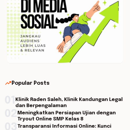
trending_up
Popular Posts
01
Klinik Raden Saleh, Klinik Kandungan Legal
dan Berpengalaman
02
Meningkatkan Persiapan Ujian dengan
Tryout Online SMP Kelas 8
03
Transparansi Informasi Online: Kunci