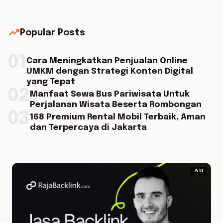
trending_up
Popular Posts
01
Cara Meningkatkan Penjualan Online
UMKM dengan Strategi Konten Digital
yang Tepat
02
Manfaat Sewa Bus Pariwisata Untuk
Perjalanan Wisata Beserta Rombongan
03
168 Premium Rental Mobil Terbaik, Aman
dan Terpercaya di Jakarta
AD