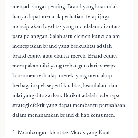
menjadi sangat penting. Brand yang kuat tidak
hanya dapat menarik perhatian, tetapi juga
menciptakan loyalitas yang mendalam di antara
para pelanggan. Salah satu elemen kunci dalam
menciptakan brand yang berkualitas adalah
brand equity atau ekuitas merek. Brand equity
merupakan nilai yang terbangun dari persepsi
konsumen terhadap merek, yang mencakup
berbagai aspek seperti kualitas, keandalan, dan
nilai yang ditawarkan. Berikut adalah beberapa
strategi efektif yang dapat membantu perusahaan
dalam menanamkan brand di hati konsumen.
1. Membangun Identitas Merek yang Kuat