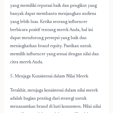
yang memiliki reputasi baik dan pengikut yang
banyak dapat membantu menjangkau audiens
yang lebih luas. Ketika seorang influencer
berbicara positif tentang merek Anda, hal ini
dapat mendorong persepsi yang baik dan
meningkatkan brand equity. Pastikan untuk
memilih influencer yang sesuai dengan nilai dan
citra merek Anda.
5. Menjaga Konsistensi dalam Nilai Merek
Terakhir, menjaga konsistensi dalam nilai merek
adalah bagian penting dari strategi untuk
menanamkan brand di hati konsumen.
Nilai-nilai