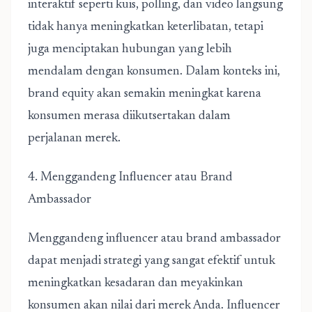
interaktif seperti kuis, polling, dan video langsung
tidak hanya meningkatkan keterlibatan, tetapi
juga menciptakan hubungan yang lebih
mendalam dengan konsumen. Dalam konteks ini,
brand equity akan semakin meningkat karena
konsumen merasa diikutsertakan dalam
perjalanan merek.
4. Menggandeng Influencer atau Brand
Ambassador
Menggandeng influencer atau brand ambassador
dapat menjadi strategi yang sangat efektif untuk
meningkatkan kesadaran dan meyakinkan
konsumen akan nilai dari merek Anda. Influencer