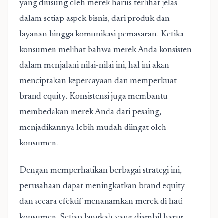
yang diusung oleh merek harus terlihat jelas
dalam setiap aspek bisnis, dari produk dan
layanan hingga komunikasi pemasaran. Ketika
konsumen melihat bahwa merek Anda konsisten
dalam menjalani nilai-nilai ini, hal ini akan
menciptakan kepercayaan dan memperkuat
brand equity. Konsistensi juga membantu
membedakan merek Anda dari pesaing,
menjadikannya lebih mudah diingat oleh
konsumen.
Dengan memperhatikan berbagai strategi ini,
perusahaan dapat meningkatkan brand equity
dan secara efektif menanamkan merek di hati
konsumen. Setiap langkah yang diambil harus