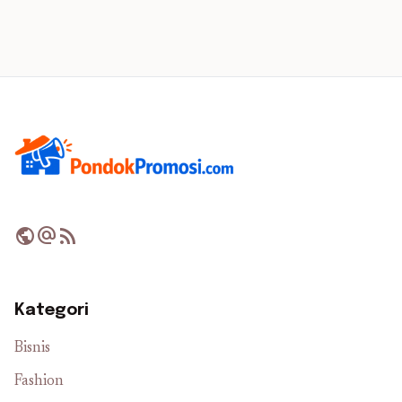
public
alternate_email
rss_feed
Kategori
Bisnis
Fashion