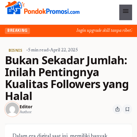
menu
Ingin upgrade skill tanpa ribet? Tem
BREAKING
BISNIS
•
5 min read
•
April 22, 2025
Bukan Sekadar Jumlah:
Inilah Pentingnya
Kualitas Followers yang
Halal
Editor
ios_share
bookmark_add
Author
Dalam era digital saat ini, memiliki banyak