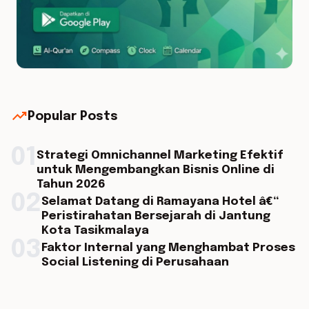
trending_up
Popular Posts
01
Strategi Omnichannel Marketing Efektif
untuk Mengembangkan Bisnis Online di
Tahun 2026
02
Selamat Datang di Ramayana Hotel â€“
Peristirahatan Bersejarah di Jantung
Kota Tasikmalaya
03
Faktor Internal yang Menghambat Proses
Social Listening di Perusahaan