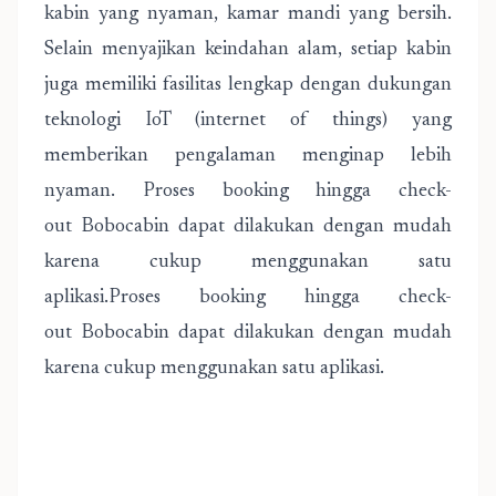
kabin yang nyaman, kamar mandi yang bersih.
Selain menyajikan keindahan alam, setiap kabin
juga memiliki fasilitas lengkap dengan dukungan
teknologi IoT (internet of things) yang
memberikan pengalaman menginap lebih
nyaman. Proses booking hingga check-
out Bobocabin dapat dilakukan dengan mudah
karena cukup menggunakan satu
aplikasi.Proses booking hingga check-
out Bobocabin dapat dilakukan dengan mudah
karena cukup menggunakan satu aplikasi.