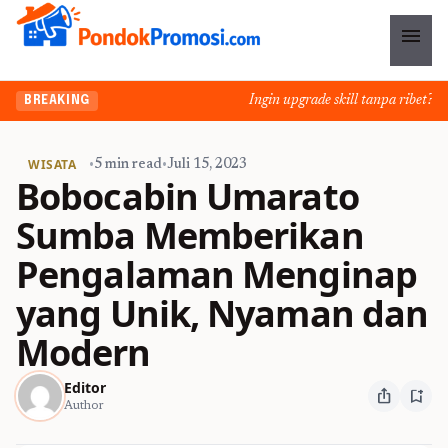
menu
Ingin upgrade skill tanpa ribet? Tem
BREAKING
WISATA
•
5 min read
•
Juli 15, 2023
Bobocabin Umarato
Sumba Memberikan
Pengalaman Menginap
yang Unik, Nyaman dan
Modern
Editor
ios_share
bookmark_add
Author