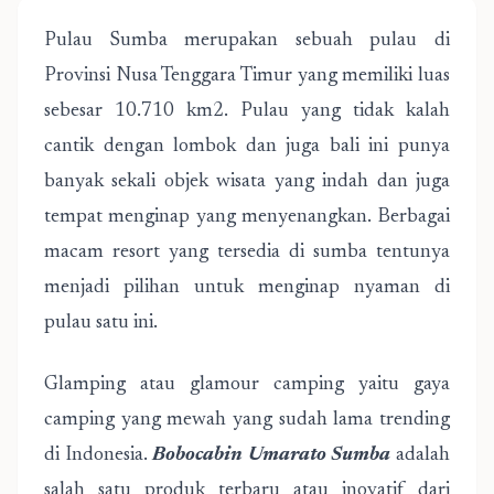
Pulau Sumba merupakan sebuah pulau di
Provinsi Nusa Tenggara Timur yang memiliki luas
sebesar 10.710 km2. Pulau yang tidak kalah
cantik dengan lombok dan juga bali ini punya
banyak sekali objek wisata yang indah dan juga
tempat menginap yang menyenangkan. Berbagai
macam resort yang tersedia di sumba tentunya
menjadi pilihan untuk menginap nyaman di
pulau satu ini.
Glamping atau glamour camping yaitu gaya
camping yang mewah yang sudah lama trending
di Indonesia.
Bobocabin Umarato Sumba
adalah
salah satu produk terbaru atau inovatif dari