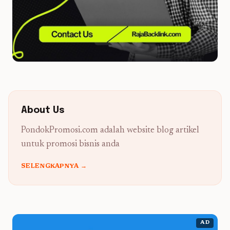
About Us
PondokPromosi.com adalah website blog artikel
untuk promosi bisnis anda
SELENGKAPNYA →
AD