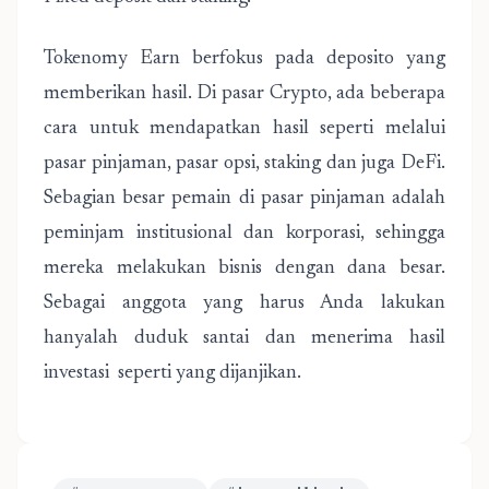
Tokenomy Earn berfokus pada deposito yang
memberikan hasil. Di pasar Crypto, ada beberapa
cara untuk mendapatkan hasil seperti melalui
pasar pinjaman, pasar opsi, staking dan juga DeFi.
Sebagian besar pemain di pasar pinjaman adalah
peminjam institusional dan korporasi, sehingga
mereka melakukan bisnis dengan dana besar.
Sebagai anggota yang harus Anda lakukan
hanyalah duduk santai dan menerima hasil
investasi seperti yang dijanjikan.