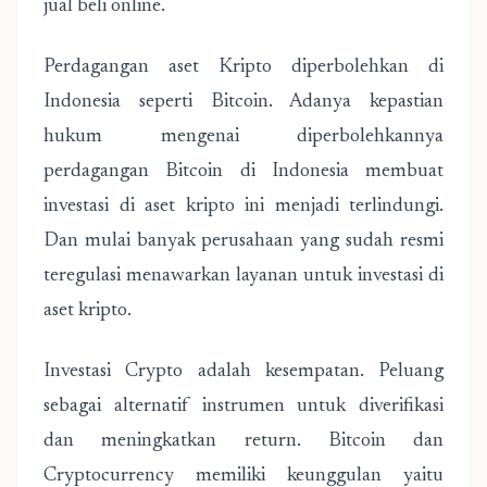
jual beli online.
Perdagangan aset Kripto diperbolehkan di
Indonesia seperti Bitcoin. Adanya kepastian
hukum mengenai diperbolehkannya
perdagangan Bitcoin di Indonesia membuat
investasi di aset kripto ini menjadi terlindungi.
Dan mulai banyak perusahaan yang sudah resmi
teregulasi menawarkan layanan untuk investasi di
aset kripto.
Investasi Crypto adalah kesempatan. Peluang
sebagai alternatif instrumen untuk diverifikasi
dan meningkatkan return. Bitcoin dan
Cryptocurrency memiliki keunggulan yaitu