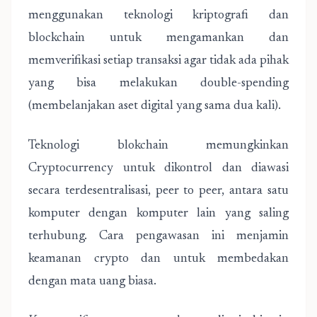
menggunakan teknologi kriptografi dan
blockchain untuk mengamankan dan
memverifikasi setiap transaksi agar tidak ada pihak
yang bisa melakukan double-spending
(membelanjakan aset digital yang sama dua kali).
Teknologi blokchain memungkinkan
Cryptocurrency untuk dikontrol dan diawasi
secara terdesentralisasi, peer to peer, antara satu
komputer dengan komputer lain yang saling
terhubung. Cara pengawasan ini menjamin
keamanan crypto dan untuk membedakan
dengan mata uang biasa.