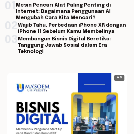
01
Mesin Pencari Alat Paling Penting di
Internet: Bagaimana Penggunaan AI
Mengubah Cara Kita Mencari?
02
Wajib Tahu, Perbedaan iPhone XR dengan
iPhone 11 Sebelum Kamu Membelinya
03
Membangun Bisnis Digital Beretika:
Tanggung Jawab Sosial dalam Era
Teknologi
AD