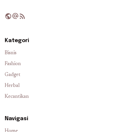
public
alternate_email
rss_feed
Kategori
Bisnis
Fashion
Gadget
Herbal
Kecantikan
Navigasi
Home