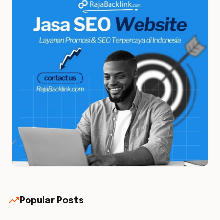
trending_up
Popular Posts