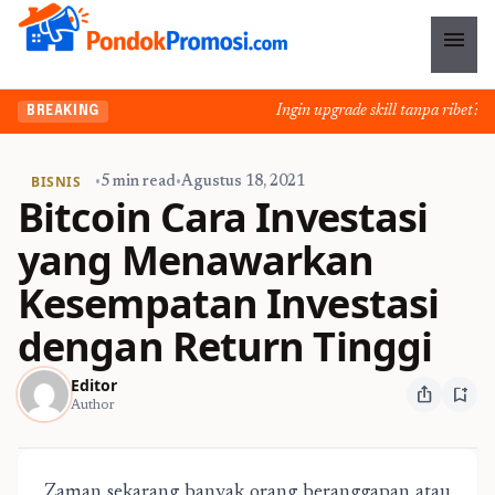
menu
Ingin upgrade skill tanpa ribet? Tem
BREAKING
BISNIS
•
5 min read
•
Agustus 18, 2021
Bitcoin Cara Investasi
yang Menawarkan
Kesempatan Investasi
dengan Return Tinggi
Editor
ios_share
bookmark_add
Author
Zaman sekarang banyak orang beranggapan atau