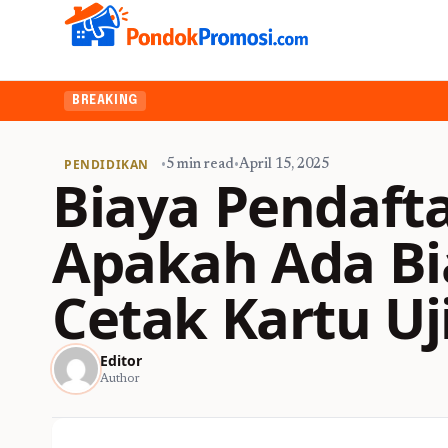
BREAKING
PENDIDIKAN
•
5 min read
•
April 15, 2025
Biaya Pendaft
Apakah Ada Bi
Cetak Kartu Uj
Editor
Author