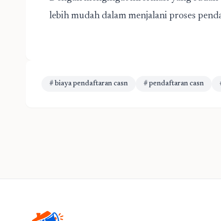
lebih mudah dalam menjalani proses penda
# biaya pendaftaran casn
# pendaftaran casn