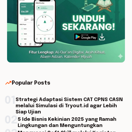
trending_up
Popular Posts
01
Strategi Adaptasi Sistem CAT CPNS CASN
melalui Simulasi di Tryout.id agar Lebih
Siap Ujian
02
5 Ide Bisnis Kekinian 2025 yang Ramah
Lingkungan dan Menguntungkan