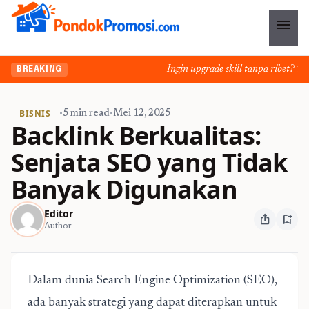
menu
Ingin upgrade skill tanpa ribet? Temu
BREAKING
BISNIS
•
5 min read
•
Mei 12, 2025
Backlink Berkualitas:
Senjata SEO yang Tidak
Banyak Digunakan
Editor
ios_share
bookmark_add
Author
Dalam dunia Search Engine Optimization (SEO),
ada banyak strategi yang dapat diterapkan untuk