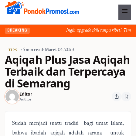
menu
Ingin upgrade skill tanpa ribet? Temukan 
BREAKING
TIPS
•
5 min read
•
Maret 04, 2023
Aqiqah Plus Jasa Aqiqah
Terbaik dan Terpercaya
di Semarang
Editor
ios_share
bookmark_add
Author
Sudah menjadi suatu tradisi bagi umat Islam,
bahwa ibadah aqiqah adalah sarana untuk