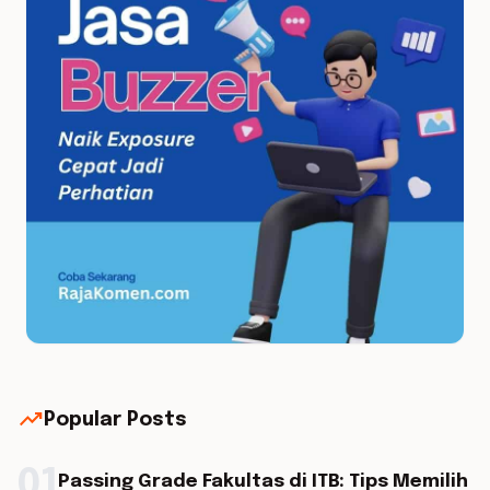
trending_up
Popular Posts
01
Passing Grade Fakultas di ITB: Tips Memilih