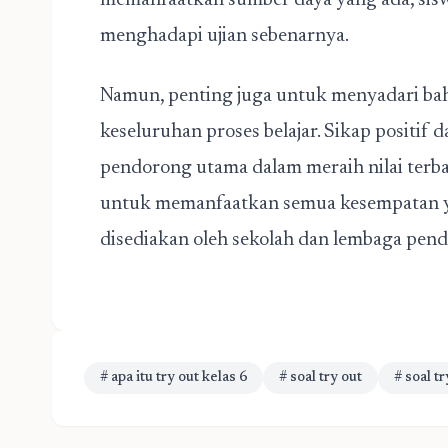
memanfaatkan sumber daya yang ada, siswa 
menghadapi ujian sebenarnya.
Namun, penting juga untuk menyadari bahw
keseluruhan proses belajar. Sikap positif
pendorong utama dalam meraih nilai terba
untuk memanfaatkan semua kesempatan yan
disediakan oleh sekolah dan lembaga pend
# apa itu try out kelas 6
# soal try out
# soal tr