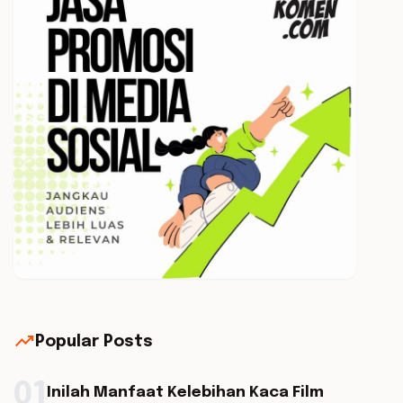
trending_up
Popular Posts
01
Inilah Manfaat Kelebihan Kaca Film