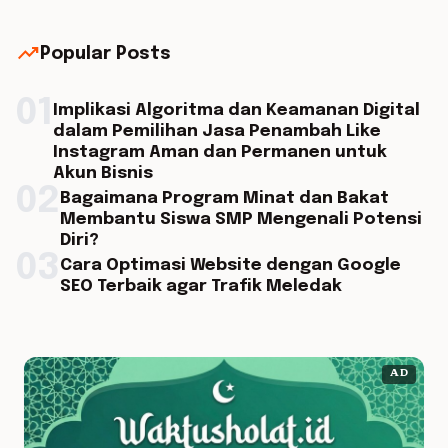
trending_up
Popular Posts
01
Implikasi Algoritma dan Keamanan Digital
dalam Pemilihan Jasa Penambah Like
Instagram Aman dan Permanen untuk
Akun Bisnis
02
Bagaimana Program Minat dan Bakat
Membantu Siswa SMP Mengenali Potensi
Diri?
03
Cara Optimasi Website dengan Google
SEO Terbaik agar Trafik Meledak
AD