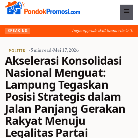
menu
Ingin upgrade skill tanpa ribet? Temukan
BREAKING
POLITIK
•
5 min read
•
Mei 17, 2026
Akselerasi Konsolidasi
Nasional Menguat:
Lampung Tegaskan
Posisi Strategis dalam
Jalan Panjang Gerakan
Rakyat Menuju
Legalitas Partai