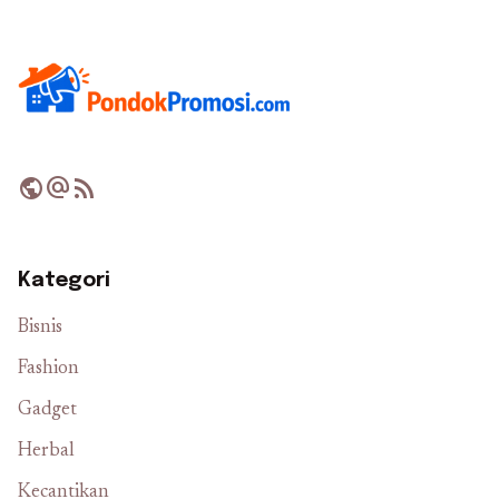
public
alternate_email
rss_feed
Kategori
Bisnis
Fashion
Gadget
Herbal
Kecantikan