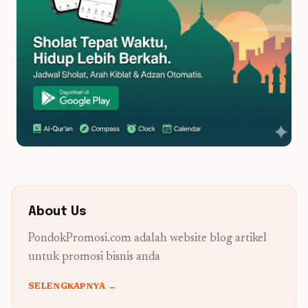
About Us
PondokPromosi.com adalah website blog artikel
untuk promosi bisnis anda
SELENGKAPNYA →