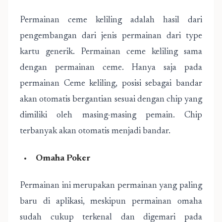
Permainan ceme keliling adalah hasil dari
pengembangan dari jenis permainan dari type
kartu generik. Permainan ceme keliling sama
dengan permainan ceme. Hanya saja pada
permainan Ceme keliling, posisi sebagai bandar
akan otomatis bergantian sesuai dengan chip yang
dimiliki oleh masing-masing pemain. Chip
terbanyak akan otomatis menjadi bandar.
Omaha Poker
Permainan ini merupakan permainan yang paling
baru di aplikasi, meskipun permainan omaha
sudah cukup terkenal dan digemari pada