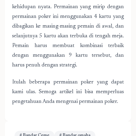
kehidupan nyata. Permainan yang mirip dengan
permainan poker ini menggunakan 4 kartu yang
dibagikan ke masing-masing pemain di awal, dan
selanjutnya 5 kartu akan terbuka di tengah meja.
Pemain harus membuat kombinasi terbaik
dengan menggunakan 9 kartu tersebut, dan
harus penuh dengan strategi.
Itulah beberapa permainan poker yang dapat
kami ulas. Semoga artikel ini bisa memperluas
pengetahuan Anda mengenai permainan poker.
# Bandar Ceme
# Bandar omaha