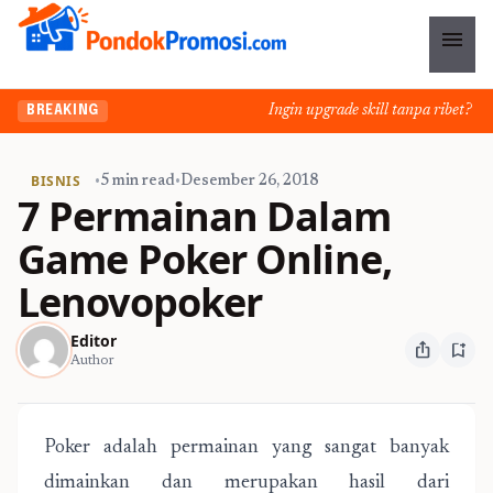
menu
Ingin upgrade skill tanpa ribet? Temu
BREAKING
BISNIS
•
5 min read
•
Desember 26, 2018
7 Permainan Dalam
Game Poker Online,
Lenovopoker
Editor
ios_share
bookmark_add
Author
Poker adalah permainan yang sangat banyak
dimainkan dan merupakan hasil dari