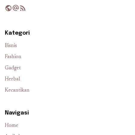
public
alternate_email
rss_feed
Kategori
Bisnis
Fashion
Gadget
Herbal
Kecantikan
Navigasi
Home