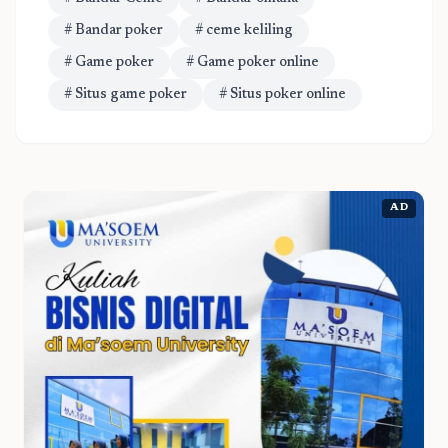
# Bandar poker
# ceme keliling
# Game poker
# Game poker online
# Situs game poker
# Situs poker online
AD