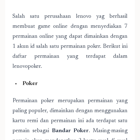
Salah satu perusahaan lenovo yag berhasil
membuat game online dengan menyediakan 7
permainan online yang dapat dimainkan dengan
1 akun id salah satu permainan poker. Berikut ini
daftar permainan yang terdapat dalam
lenovopoker.
Poker
Permainan poker merupakan permainan yang
paling populer, dimainkan dengan menggunakan
kartu remi dan permainan ini ada terdapat satu
pemain sebagai
Bandar Poker
. Masing-masing