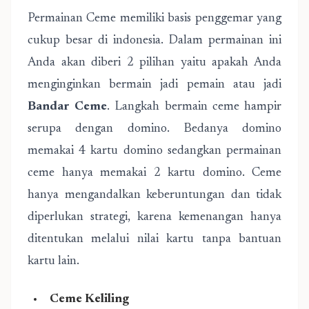
Permainan Ceme memiliki basis penggemar yang
cukup besar di indonesia. Dalam permainan ini
Anda akan diberi 2 pilihan yaitu apakah Anda
menginginkan bermain jadi pemain atau jadi
Bandar Ceme
. Langkah bermain ceme hampir
serupa dengan domino. Bedanya domino
memakai 4 kartu domino sedangkan permainan
ceme hanya memakai 2 kartu domino. Ceme
hanya mengandalkan keberuntungan dan tidak
diperlukan strategi, karena kemenangan hanya
ditentukan melalui nilai kartu tanpa bantuan
kartu lain.
Ceme Keliling