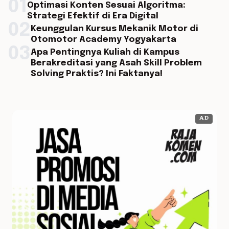
01
Optimasi Konten Sesuai Algoritma:
Strategi Efektif di Era Digital
02
Keunggulan Kursus Mekanik Motor di
Otomotor Academy Yogyakarta
03
Apa Pentingnya Kuliah di Kampus
Berakreditasi yang Asah Skill Problem
Solving Praktis? Ini Faktanya!
AD