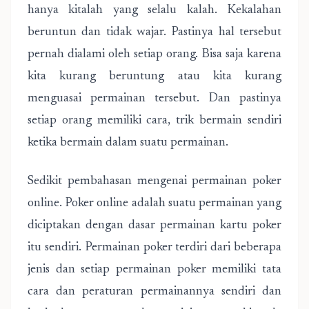
hanya kitalah yang selalu kalah. Kekalahan
beruntun dan tidak wajar. Pastinya hal tersebut
pernah dialami oleh setiap orang. Bisa saja karena
kita kurang beruntung atau kita kurang
menguasai permainan tersebut. Dan pastinya
setiap orang memiliki cara, trik bermain sendiri
ketika bermain dalam suatu permainan.
Sedikit pembahasan mengenai permainan poker
online. Poker online adalah suatu permainan yang
diciptakan dengan dasar permainan kartu poker
itu sendiri. Permainan poker terdiri dari beberapa
jenis dan setiap permainan poker memiliki tata
cara dan peraturan permainannya sendiri dan