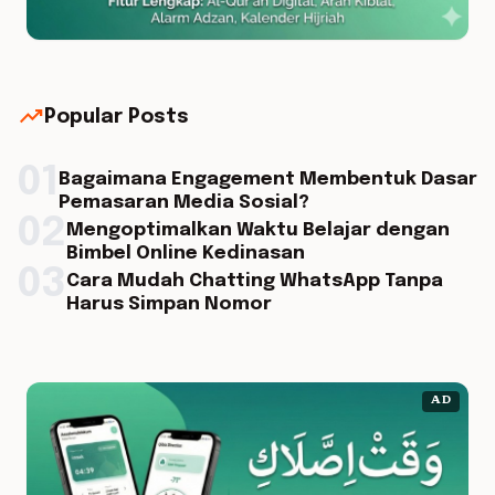
trending_up
Popular Posts
01
Bagaimana Engagement Membentuk Dasar
Pemasaran Media Sosial?
02
Mengoptimalkan Waktu Belajar dengan
Bimbel Online Kedinasan
03
Cara Mudah Chatting WhatsApp Tanpa
Harus Simpan Nomor
AD