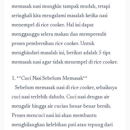
memasak nasi mungkin tampak mudah, tetapi
seringkali kita mengalami masalah ketika nasi
menempel di rice cooker. Hal ini dapat
mengganggu selera makan dan mempersulit
proses pembersihan rice cooker. Untuk
menghindari masalah ini, berikut adalah 5
tips
memasak nasi agar tidak menempel di rice cooker
.
1. **Cuci Nasi Sebelum Memasak**
Sebelum memasak nasi di rice cooker, sebaiknya
cuci nasi terlebih dahulu. Cuci nasi dengan air
mengalir hingga air cucian benar-benar bersih.
Proses mencuci nasi ini akan membantu
menghilangkan kelebihan pati atau tepung dari