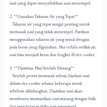
nasi yang dapat menyebabkan nasi menempel.
2. **Gunakan Takaran Air yang Tepat**
Takaran air yang tepat sangat penting untuk
memasak nasi yang tidak menempel. Pastikan
menggunakan takaran air yang sesuai dengan
jenis beras yang digunakan. Jika terlalu sedikit air,
nasi bisa menjadi keras dan lengket di rice cooker.
3. **Diamkan Nasi Setelah Matang**
Setelah proses memasak selesai, biarkan nasi
dalam rice cooker selama beberapa menit
sebelum dihidangkan. Diamkan nasi akan
membantu memastikan nasi matang dengan baik
dan mengurangi risiko nasi menempel.