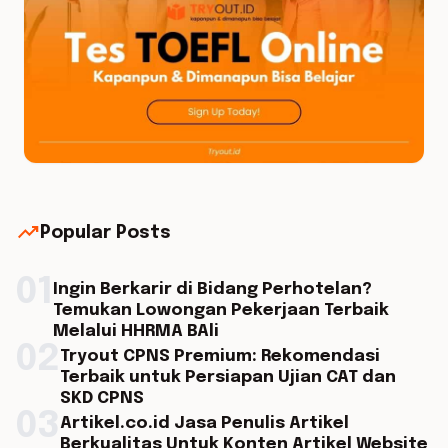
trending_up
Popular Posts
01
Ingin Berkarir di Bidang Perhotelan?
Temukan Lowongan Pekerjaan Terbaik
Melalui HHRMA BAli
02
Tryout CPNS Premium: Rekomendasi
Terbaik untuk Persiapan Ujian CAT dan
SKD CPNS
03
Artikel.co.id Jasa Penulis Artikel
Berkualitas Untuk Konten Artikel Website