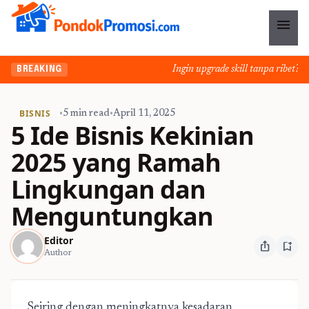
menu
Ingin upgrade skill tanpa ribet? Tem
BREAKING
BISNIS
•
5 min read
•
April 11, 2025
5 Ide Bisnis Kekinian
2025 yang Ramah
Lingkungan dan
Menguntungkan
Editor
ios_share
bookmark_add
Author
Seiring dengan meningkatnya kesadaran