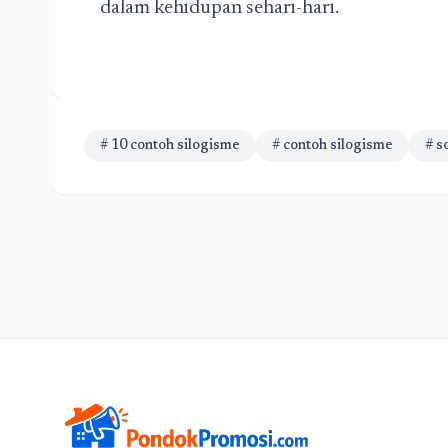
dalam kehidupan sehari-hari.
# 10 contoh silogisme
# contoh silogisme
# s