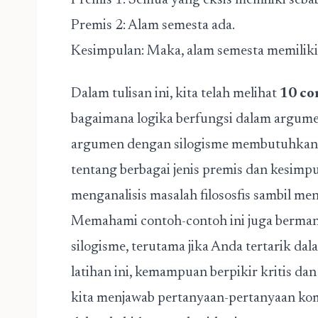
Premis 1: Semua yang eksis memiliki seba
Premis 2: Alam semesta ada.
Kesimpulan: Maka, alam semesta memiliki
Dalam tulisan ini, kita telah melihat
10 co
bagaimana logika berfungsi dalam argu
argumen dengan silogisme membutuhkan 
tentang berbagai jenis premis dan kesimp
menganalisis masalah filososfis sambil me
Memahami contoh-contoh ini juga berman
silogisme, terutama jika Anda tertarik dala
latihan ini, kemampuan berpikir kritis da
kita menjawab pertanyaan-pertanyaan k