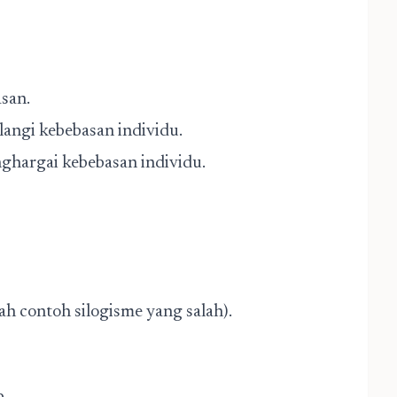
asan.
langi kebebasan individu.
hargai kebebasan individu.
h contoh silogisme yang salah).