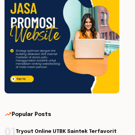
trending_up
Popular Posts
01
Tryout Online UTBK Saintek Terfavorit